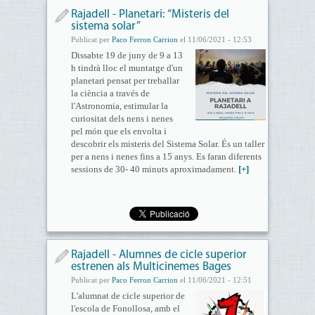
Rajadell - Planetari: “Misteris del
sistema solar”
Publicat per
Paco Ferron Carrion
el 11/06/2021 - 12:53
Dissabte 19 de juny de 9 a 13
h tindrà lloc el muntatge d'un
planetari pensat per treballar
la ciència a través de
l'Astronomia, estimular la
curiositat dels nens i nenes
pel món que els envolta i
descobrir els misteris del Sistema Solar. És un taller
per a nens i nenes fins a 15 anys. Es faran diferents
sessions de 30- 40 minuts aproximadament.
[+]
Rajadell - Alumnes de cicle superior
estrenen als Multicinemes Bages
Publicat per
Paco Ferron Carrion
el 11/06/2021 - 12:51
L'alumnat de cicle superior de
l'escola de Fonollosa, amb el