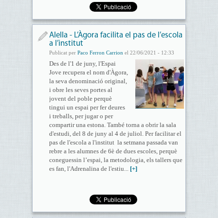
Alella - L’Àgora facilita el pas de l’escola
a l’institut
Publicat per
Paco Ferron Carrion
el 22/06/2021 - 12:33
Des de l'1 de juny, l'Espai
Jove recupera el nom d'Àgora,
la seva denominació original,
i obre les seves portes al
jovent del poble perquè
tingui un espai per fer deures
i treballs, per jugar o per
compartir una estona. També torna a obrir la sala
d'estudi, del 8 de juny al 4 de juliol. Per facilitar el
pas de l'escola a l'institut la setmana passada van
rebre a les alumnes de 6è de dues escoles, perquè
coneguessin l’espai, la metodologia, els tallers que
es fan, l'Adrenalina de l'estiu...
[+]