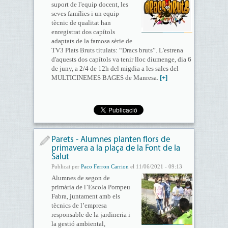
suport de l'equip docent, les
seves famílies i un equip
tècnic de qualitat han
enregistrat dos capítols
adaptats de la famosa sèrie de
TV3 Plats Bruts titulats: “Dracs bruts”. L'estrena
d'aquests dos capítols va tenir lloc diumenge, dia 6
de juny, a 2/4 de 12h del migdia a les sales del
MULTICINEMES BAGES de Manresa.
[+]
Parets - Alumnes planten flors de
primavera a la plaça de la Font de la
Salut
Publicat per
Paco Ferron Carrion
el 11/06/2021 - 09:13
Alumnes de segon de
primària de l’Escola Pompeu
Fabra, juntament amb els
tècnics de l’empresa
responsable de la jardineria i
la gestió ambiental,