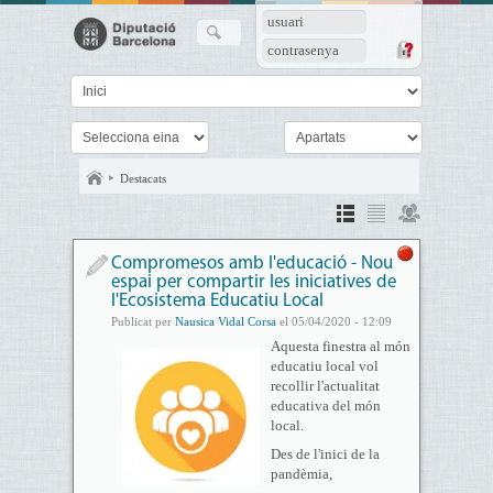
usuari
contrasenya
Destacats
Compromesos amb l'educació - Nou
espai per compartir les iniciatives de
l'Ecosistema Educatiu Local
Publicat per
Nausica Vidal Corsa
el 05/04/2020 - 12:09
Aquesta finestra al món
educatiu local vol
recollir l'actualitat
educativa del món
local.
Des de l'inici de la
pandèmia,