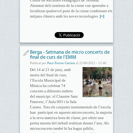
Centre de Recursos Pedagògics de Terrassa.
Alumnat dels instituts de la ciutat van aprendre a
localitzar qualsevol punt de la ciutat combinant els
mitjans clàssics amb les noves tecnologies.
[+]
Berga - Setmana de micro concerts de
final de curs de l’EMM
Publicat per
Paco Ferron Carrion
el 22/06/2021 - 12:40
Del 14 al 21 de juny, amb
motiu del final de curs,
l’Escola Municipal de
Música ha celebrat 74
concerts a diferents indrets
del municipi: el Claustre Sant
Francesc, l’Aula 003 i la Sala
Casino. Tots els conjunts instrumentals de l’escola
han participat en aquests microconcerts, la majoria
a la seva mateixa hora de classe, per oferir una
petita mostra del treball realitzat durant l’any. Als
microconcerts també hi ha hagut públic,