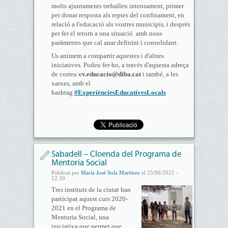
molts ajuntaments treballeu intensament, primer
per donar resposta als reptes del confinament, en
relació a l'educació als vostres municipis, i després
per fer el retorn a una situació amb nous
paràmetres que cal anar definint i consolidant.
Us animem a compartir aquestes i d'altres
iniciatives. Podeu fer-ho, a través d'aquesta adreça
de correu:
cv.educacio@diba.cat
i també, a les
xarxes, amb el
hashtag
#ExperiènciesEducativesLocals
Sabadell – Cloenda del Programa de
Mentoria Social
Publicat per
María José Sola Martínez
el 25/06/2021 -
12:30
Tres instituts de la ciutat han
participat aquest curs 2020-
2021 en el Programa de
Mentoria Social, una
iniciativa que permet que