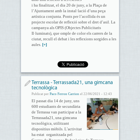
i ha finalitzat, el dia 20 de juny, a la Plaça de
l’Ajuntament amb la instal·lació d’una peça
artística conjunta. Ponts per l’acollida és un
projecte escolar de reflexió sobre el dret d’asil. La
campanya als OPIS (Objectes Publicitaris
Il·luminats), que omple de color els carrers de la
ciutat, recull el debat i les reflexions sorgides a les
aules.
[+]
Terrassa - Terrassada21, una gimcana
tecnològica
Publicat per
Paco Ferron Carrion
el 22/06/2021 - 12:43
El passat dia 14 de juny, uns
600 estudiants de secundària
de Terrassa van participar a la
Terrassada21, una gimcana
tecnològica, utilitzant
dispositius mòbils. L’activitat
ha estat organitzada pel