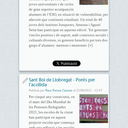
joves universitaris i de cicles
de grau superior acompanyin
alumnes de l’ESO, en situació de vulnerabilitat, per
afavorir que continuïn estudiant. Un total de 40
joves dels instituts Jonqueres, Arraona i Agustí
Serra han participat en aquesta edició. Tot generant
vincles positius i de suport, amb contextos socials i
culturals diversos, es generen beneficis per tots dos
grups d’alumnes: mentors i mentorats. [
+
]
Sant Boi de Llobregat - Ponts per
l’acollida
Publicat per
Paco Ferron Carrion
el 22/06/2021 - 12:47
Per cinquè any consecutiu, en
el marc del Dia Mundial de
les Persones Refugiades
2021, les escoles de la ciutat
han participat en aquest
projecte escolar que comença
amb una reflexió a les escoles