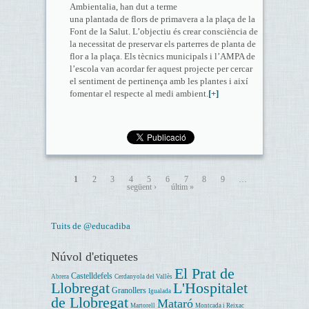
Ambientalia, han dut a terme
una plantada de flors de primavera a la plaça de la
Font de la Salut. L’objectiu és crear consciència de
la necessitat de preservar els parterres de planta de
flor a la plaça. Els tècnics municipals i l’AMPA de
l’escola van acordar fer aquest projecte per cercar
el sentiment de pertinença amb les plantes i així
fomentar el respecte al medi ambient.
[+]
1
2
3
4
5
6
7
8
9
…
següent ›
últim »
Tuits de @educadiba
Núvol d'etiquetes
El Prat de
Castelldefels
Abrera
Cerdanyola del Vallès
Llobregat
L'Hospitalet
Granollers
Igualada
de Llobregat
Mataró
Martorell
Montcada i Reixac