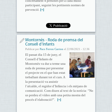
concretament 4 persones per a cada músic
participant, seguint les pertinents normes de
prevenció.
[+]
Montornès - Roda de premsa del
Consell d’Infants
Publicat per
Paco Ferron Carrion
el 22/06/2021 - 12:36
El passat dia 15 de juny, el
Consell d’Infants de
Montornès va dur a terme una
roda de premsa per presentar
el projecte en el que han estat
treballant durant tot el curs. A
la presentació va assistir
l’alcalde, el regidor d’Infància i els mitjans de
comunicació. Com diuen al text de la notícia: “No
us perdeu el vídeo amb una petita mostra del
procés d’elaboració!”.
[+]