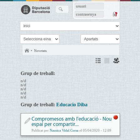
usuari
contrasenya
Novetats
Grup de treball:
n/d
n/d
n/d
n/d
n/d
Grup de treball:
Educacio Diba
Compromesos amb l'educació - Nou
espai per compartir...
Publicat per
Nausica Vidal Corsa
el 05/04/2020 - 12:09