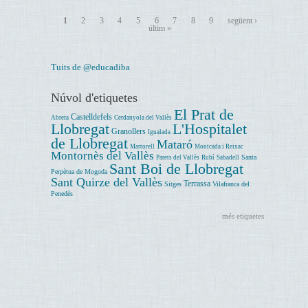
1
2
3
4
5
6
7
8
9
següent ›
últim »
Tuits de @educadiba
Núvol d'etiquetes
El Prat de
Castelldefels
Abrera
Cerdanyola del Vallès
Llobregat
L'Hospitalet
Granollers
Igualada
de Llobregat
Mataró
Martorell
Montcada i Reixac
Montornès del Vallès
Santa
Parets del Vallès
Rubí
Sabadell
Sant Boi de Llobregat
Perpètua de Mogoda
Sant Quirze del Vallès
Terrassa
Sitges
Vilafranca del
Penedès
més etiquetes