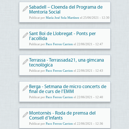
Sabadell – Cloenda del Programa de
Mentoria Social
Publicat per
María José Sola Martínez
el 25/06/2021 - 12:30
Sant Boi de Llobregat - Ponts per
l’acollida
Publicat per
Paco Ferron Carrion
el 22/06/2021 - 12:47
Terrassa - Terrassada21, una gimcana
tecnològica
Publicat per
Paco Ferron Carrion
el 22/06/2021 - 12:43
Berga - Setmana de micro concerts de
final de curs de l’EMM
Publicat per
Paco Ferron Carrion
el 22/06/2021 - 12:40
Montornès - Roda de premsa del
Consell d’Infants
Publicat per
Paco Ferron Carrion
el 22/06/2021 - 12:36