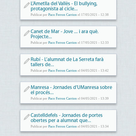
L’Ametlla del Vallès - El bullying,
protagonista al cicle...
Publicat per
Paco Ferron Carrion
el 17/05/2021 - 12:38
Canet de Mar - Jove ... i ara què.
Projecte...
Publicat per
Paco Ferron Carrion
el 17/05/2021 - 12:33
Rubí - L’alumnat de La Serreta farà
tallers de...
Publicat per
Paco Ferron Carrion
el 04/05/2021 - 13:42
Manresa - Jornades d'UManresa sobre
el procés...
Publicat per
Paco Ferron Carrion
el 04/05/2021 - 13:39
Castelldefels - Jornades de portes
obertes per a alumnat que...
Publicat per
Paco Ferron Carrion
el 04/05/2021 - 13:34