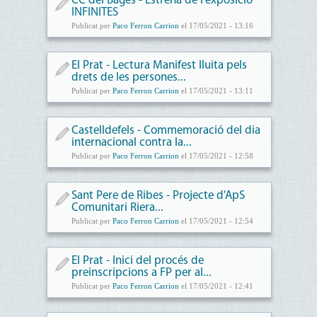
CC del Bages - Estrena de l’exposició
INFINITES
Publicat per
Paco Ferron Carrion
el 17/05/2021 - 13:16
El Prat - Lectura Manifest lluita pels
drets de les persones...
Publicat per
Paco Ferron Carrion
el 17/05/2021 - 13:11
Castelldefels - Commemoració del dia
internacional contra la...
Publicat per
Paco Ferron Carrion
el 17/05/2021 - 12:58
Sant Pere de Ribes - Projecte d'ApS
Comunitari Riera...
Publicat per
Paco Ferron Carrion
el 17/05/2021 - 12:54
El Prat - Inici del procés de
preinscripcions a FP per al...
Publicat per
Paco Ferron Carrion
el 17/05/2021 - 12:41