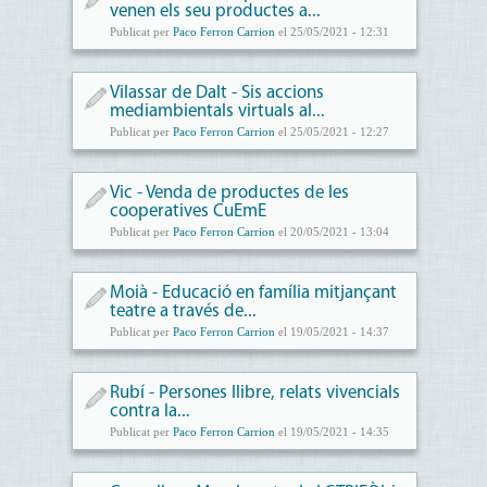
venen els seu productes a...
Publicat per
Paco Ferron Carrion
el 25/05/2021 - 12:31
Vilassar de Dalt - Sis accions
mediambientals virtuals al...
Publicat per
Paco Ferron Carrion
el 25/05/2021 - 12:27
Vic - Venda de productes de les
cooperatives CuEmE
Publicat per
Paco Ferron Carrion
el 20/05/2021 - 13:04
Moià - Educació en família mitjançant
teatre a través de...
Publicat per
Paco Ferron Carrion
el 19/05/2021 - 14:37
Rubí - Persones llibre, relats vivencials
contra la...
Publicat per
Paco Ferron Carrion
el 19/05/2021 - 14:35