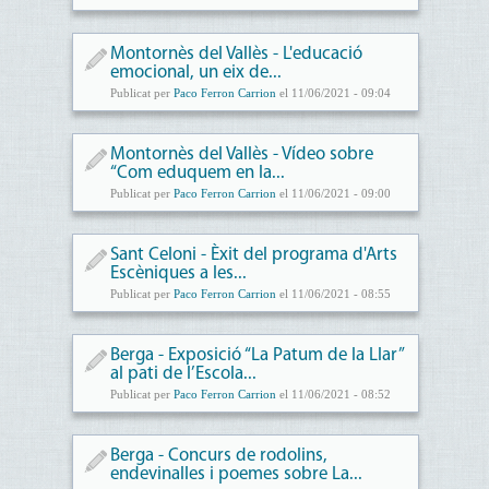
Montornès del Vallès - L'educació
emocional, un eix de...
Publicat per
Paco Ferron Carrion
el 11/06/2021 - 09:04
Montornès del Vallès - Vídeo sobre
“Com eduquem en la...
Publicat per
Paco Ferron Carrion
el 11/06/2021 - 09:00
Sant Celoni - Èxit del programa d'Arts
Escèniques a les...
Publicat per
Paco Ferron Carrion
el 11/06/2021 - 08:55
Berga - Exposició “La Patum de la Llar”
al pati de l’Escola...
Publicat per
Paco Ferron Carrion
el 11/06/2021 - 08:52
Berga - Concurs de rodolins,
endevinalles i poemes sobre La...