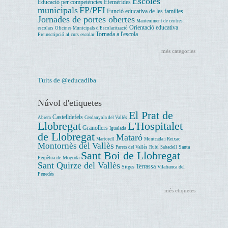
Escoles
Educació per competències
Efemèrides
municipals
FP/PFI
Funció educativa de les famílies
Jornades de portes obertes
Manteniment de centres
Orientació educativa
escolars
Oficines Municipals d'Escolarització
Tornada a l'escola
Preinscripció al curs escolar
més categories
Tuits de @educadiba
Núvol d'etiquetes
El Prat de
Castelldefels
Abrera
Cerdanyola del Vallès
Llobregat
L'Hospitalet
Granollers
Igualada
de Llobregat
Mataró
Martorell
Montcada i Reixac
Montornès del Vallès
Santa
Parets del Vallès
Rubí
Sabadell
Sant Boi de Llobregat
Perpètua de Mogoda
Sant Quirze del Vallès
Terrassa
Sitges
Vilafranca del
Penedès
més etiquetes