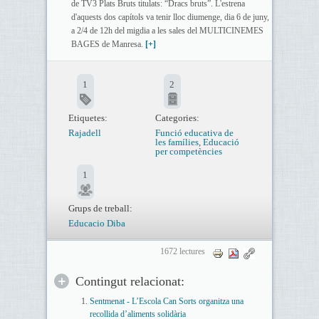
de TV3 Plats Bruts titulats: “Dracs bruts”. L'estrena
d'aquests dos capítols va tenir lloc diumenge, dia 6 de juny,
a 2/4 de 12h del migdia a les sales del MULTICINEMES
BAGES de Manresa.
[+]
1
2
Etiquetes:
Categories:
Rajadell
Funció educativa de
les famílies
,
Educació
per competències
1
Grups de treball:
Educacio Diba
1672 lectures
Contingut relacionat:
Sentmenat - L’Escola Can Sorts organitza una
recollida d’aliments solidària