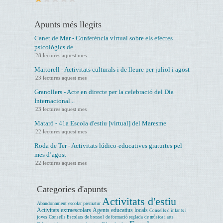
Apunts més llegits
Canet de Mar - Conferència virtual sobre els efectes
psicològics de...
28 lectures aquest mes
Martorell - Activitats culturals i de lleure per juliol i agost
23 lectures aquest mes
Granollers - Acte en directe per la celebració del Día
Internacional...
23 lectures aquest mes
Mataró - 41a Escola d'estiu [virtual] del Maresme
22 lectures aquest mes
Roda de Ter - Activitats lúdico-educatives gratuïtes pel
mes d’agost
22 lectures aquest mes
Categories d'apunts
Activitats d'estiu
Abandonament escolar prematur
Activitats extraescolars
Agents educatius locals
Consells d'infants i
joves
Consells Escolars
de bressol
de formació reglada
de música i arts