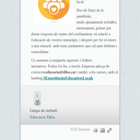
local.
Des de l'inici de la
pandèmia,
molts ajuntaments treballeu
intensament, primer per
donar resposta als reptes del confinament, en relació a
l'educació als vostres municipis, i després per fer el retorn
a una situació amb nous paràmetres que cal anar definint i
consolidant.
Us animem a compartir aquestes i d'altres
iniciatives. Podeu fer-ho, a través d'aquesta adreça de
correu:
cv.educacio@diba.cat
i també, a les xarxes, amb el
hashtag
#ExperiènciesEducativesLocals
1
Grups de treball:
Educacio Diba
5231 lectures