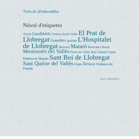
Tuits de @educadiba
Núvol d'etiquetes
El Prat de
Castelldefels
Abrera
Cerdanyola del Vallès
Llobregat
L'Hospitalet
Granollers
Igualada
de Llobregat
Mataró
Martorell
Montcada i Reixac
Montornès del Vallès
Santa
Parets del Vallès
Rubí
Sabadell
Sant Boi de Llobregat
Perpètua de Mogoda
Sant Quirze del Vallès
Terrassa
Sitges
Vilafranca del
Penedès
més etiquetes