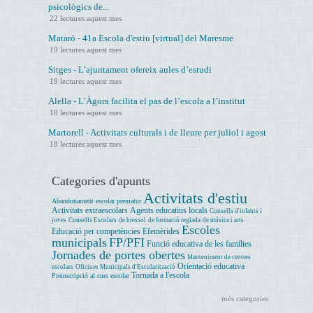
psicològics de...
22 lectures aquest mes
Mataró - 41a Escola d'estiu [virtual] del Maresme
19 lectures aquest mes
Sitges - L’ajuntament ofereix aules d’estudi
19 lectures aquest mes
Alella - L’Àgora facilita el pas de l’escola a l’institut
18 lectures aquest mes
Martorell - Activitats culturals i de lleure per juliol i agost
18 lectures aquest mes
Categories d'apunts
Activitats d'estiu
Abandonament escolar prematur
Activitats extraescolars
Agents educatius locals
Consells d'infants i
joves
Consells Escolars
de bressol
de formació reglada
de música i arts
Escoles
Educació per competències
Efemèrides
municipals
FP/PFI
Funció educativa de les famílies
Jornades de portes obertes
Manteniment de centres
Orientació educativa
escolars
Oficines Municipals d'Escolarització
Tornada a l'escola
Preinscripció al curs escolar
més categories