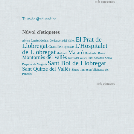
més categories
Tuits de @educadiba
Núvol d'etiquetes
El Prat de
Castelldefels
Abrera
Cerdanyola del Vallès
Llobregat
L'Hospitalet
Granollers
Igualada
de Llobregat
Mataró
Martorell
Montcada i Reixac
Montornès del Vallès
Santa
Parets del Vallès
Rubí
Sabadell
Sant Boi de Llobregat
Perpètua de Mogoda
Sant Quirze del Vallès
Terrassa
Sitges
Vilafranca del
Penedès
més etiquetes