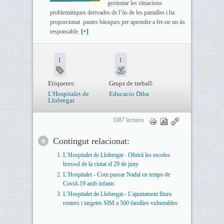
gestionar les situacions
problemàtiques derivades de l’ús de les pantalles i ha
proporcionat pautes bàsiques per aprendre a fer-ne un ús
responsable.
[+]
1
1
Etiquetes:
Grups de treball:
L'Hospitalet de
Educacio Diba
Llobregat
1087 lectures
Contingut relacionat:
L’Hospitalet de Llobregat - Obrirà les escoles
bressol de la ciutat el 29 de juny
L’Hospitalet - Com passar Nadal en temps de
Covid-19 amb infants
L’Hospitalet de Llobregat - L'ajuntament lliura
routers i targetes SIM a 500 famílies vulnerables