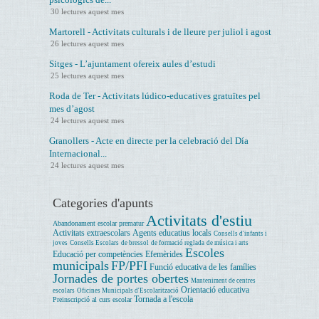
30 lectures aquest mes
Martorell - Activitats culturals i de lleure per juliol i agost
26 lectures aquest mes
Sitges - L’ajuntament ofereix aules d’estudi
25 lectures aquest mes
Roda de Ter - Activitats lúdico-educatives gratuïtes pel
mes d’agost
24 lectures aquest mes
Granollers - Acte en directe per la celebració del Día
Internacional...
24 lectures aquest mes
Categories d'apunts
Activitats d'estiu
Abandonament escolar prematur
Activitats extraescolars
Agents educatius locals
Consells d'infants i
joves
Consells Escolars
de bressol
de formació reglada
de música i arts
Escoles
Educació per competències
Efemèrides
municipals
FP/PFI
Funció educativa de les famílies
Jornades de portes obertes
Manteniment de centres
Orientació educativa
escolars
Oficines Municipals d'Escolarització
Tornada a l'escola
Preinscripció al curs escolar