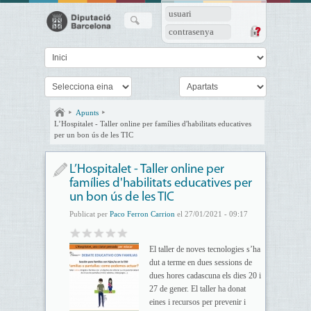
usuari
contrasenya
Apunts
L’Hospitalet - Taller online per famílies d'habilitats educatives
per un bon ús de les TIC
L’Hospitalet - Taller online per
famílies d'habilitats educatives per
un bon ús de les TIC
Publicat per
Paco Ferron Carrion
el 27/01/2021 - 09:17
El taller de noves tecnologies s’ha
dut a terme en dues sessions de
dues hores cadascuna els dies 20 i
27 de gener. El taller ha donat
eines i recursos per prevenir i