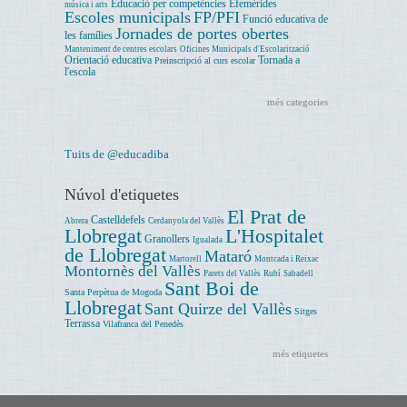
Educació per competències
Efemèrides
música i arts
Escoles municipals
FP/PFI
Funció educativa de
Jornades de portes obertes
les famílies
Manteniment de centres escolars
Oficines Municipals d'Escolarització
Orientació educativa
Tornada a
Preinscripció al curs escolar
l'escola
més categories
Tuits de @educadiba
Núvol d'etiquetes
El Prat de
Castelldefels
Abrera
Cerdanyola del Vallès
Llobregat
L'Hospitalet
Granollers
Igualada
de Llobregat
Mataró
Martorell
Montcada i Reixac
Montornès del Vallès
Parets del Vallès
Rubí
Sabadell
Sant Boi de
Santa Perpètua de Mogoda
Llobregat
Sant Quirze del Vallès
Sitges
Terrassa
Vilafranca del Penedès
més etiquetes