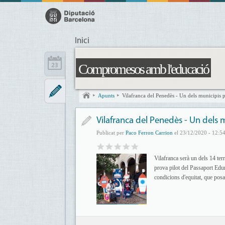
Inici
Compromesos amb l'educació
Apunts
Vilafranca del Penedès - Un dels municipis 
Vilafranca del Penedès - Un dels 
Publicat per
Paco Ferron Carrion
el 23/12/2020 - 12:5
Vilafranca serà un dels 14 terr
prova pilot del Passaport Edun
condicions d'equitat, que pos