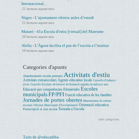
Internacional...
21 lectures aquest mes
Sitges - L’ajuntament ofereix aules d’estudi
21 lectures aquest mes
Mataró - 41a Escola d'estiu [virtual] del Maresme
20 lectures aquest mes
Alella - L’Àgora facilita el pas de l’escola a l’institut
19 lectures aquest mes
Categories d'apunts
Activitats d'estiu
Abandonament escolar prematur
Activitats extraescolars
Agents educatius locals
Consells d'infants i
joves
Consells Escolars
de bressol
de formació reglada
de música i arts
Escoles
Educació per competències
Efemèrides
municipals
FP/PFI
Funció educativa de les famílies
Jornades de portes obertes
Manteniment de centres
Orientació educativa
escolars
Oficines Municipals d'Escolarització
Tornada a l'escola
Preinscripció al curs escolar
més categories
Tuits de @educadiba