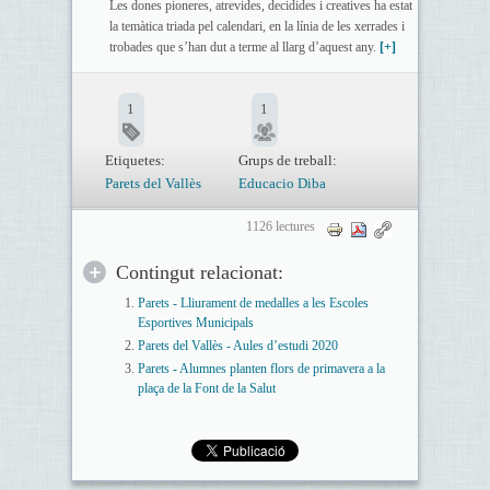
Les dones pioneres, atrevides, decidides i creatives ha estat
la temàtica triada pel calendari, en la línia de les xerrades i
trobades que s’han dut a terme al llarg d’aquest any.
[+]
1
1
Etiquetes:
Grups de treball:
Parets del Vallès
Educacio Diba
1126 lectures
Contingut relacionat:
Parets - Lliurament de medalles a les Escoles
Esportives Municipals
Parets del Vallès - Aules d’estudi 2020
Parets - Alumnes planten flors de primavera a la
plaça de la Font de la Salut