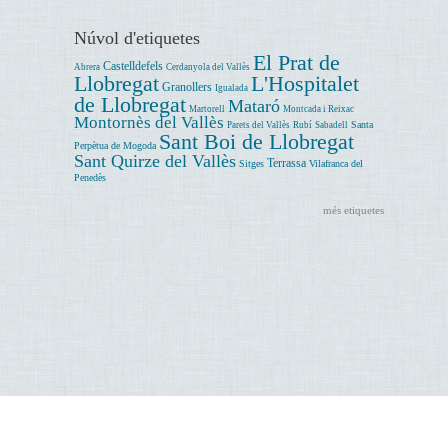
Núvol d'etiquetes
El Prat de
Castelldefels
Abrera
Cerdanyola del Vallès
Llobregat
L'Hospitalet
Granollers
Igualada
de Llobregat
Mataró
Martorell
Montcada i Reixac
Montornès del Vallès
Santa
Parets del Vallès
Rubí
Sabadell
Sant Boi de Llobregat
Perpètua de Mogoda
Sant Quirze del Vallès
Terrassa
Sitges
Vilafranca del
Penedès
més etiquetes
Avís legal
Diputació de Barcelona. Urgell, 187. Escola Industrial - Edifici del Rellotge, 1ª planta 08036