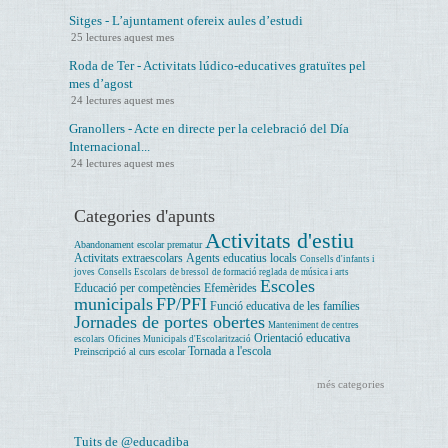
Sitges - L’ajuntament ofereix aules d’estudi
25 lectures aquest mes
Roda de Ter - Activitats lúdico-educatives gratuïtes pel
mes d’agost
24 lectures aquest mes
Granollers - Acte en directe per la celebració del Día
Internacional...
24 lectures aquest mes
Categories d'apunts
Activitats d'estiu
Abandonament escolar prematur
Activitats extraescolars
Agents educatius locals
Consells d'infants i
joves
Consells Escolars
de bressol
de formació reglada
de música i arts
Escoles
Educació per competències
Efemèrides
municipals
FP/PFI
Funció educativa de les famílies
Jornades de portes obertes
Manteniment de centres
Orientació educativa
escolars
Oficines Municipals d'Escolarització
Tornada a l'escola
Preinscripció al curs escolar
més categories
Tuits de @educadiba