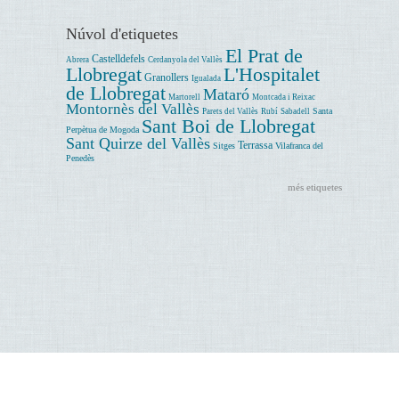
Núvol d'etiquetes
El Prat de
Castelldefels
Abrera
Cerdanyola del Vallès
Llobregat
L'Hospitalet
Granollers
Igualada
de Llobregat
Mataró
Martorell
Montcada i Reixac
Montornès del Vallès
Santa
Parets del Vallès
Rubí
Sabadell
Sant Boi de Llobregat
Perpètua de Mogoda
Sant Quirze del Vallès
Terrassa
Sitges
Vilafranca del
Penedès
més etiquetes
Avís legal
Diputació de Barcelona. Urgell, 187. Escola Industrial - Edifici del Rellotge, 1ª planta 08036