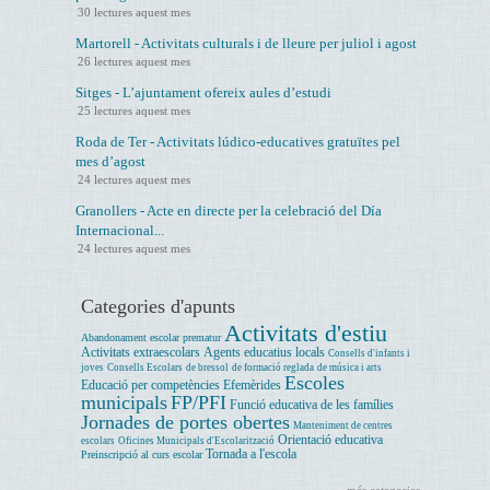
30 lectures aquest mes
Martorell - Activitats culturals i de lleure per juliol i agost
26 lectures aquest mes
Sitges - L’ajuntament ofereix aules d’estudi
25 lectures aquest mes
Roda de Ter - Activitats lúdico-educatives gratuïtes pel
mes d’agost
24 lectures aquest mes
Granollers - Acte en directe per la celebració del Día
Internacional...
24 lectures aquest mes
Categories d'apunts
Activitats d'estiu
Abandonament escolar prematur
Activitats extraescolars
Agents educatius locals
Consells d'infants i
joves
Consells Escolars
de bressol
de formació reglada
de música i arts
Escoles
Educació per competències
Efemèrides
municipals
FP/PFI
Funció educativa de les famílies
Jornades de portes obertes
Manteniment de centres
Orientació educativa
escolars
Oficines Municipals d'Escolarització
Tornada a l'escola
Preinscripció al curs escolar
més categories