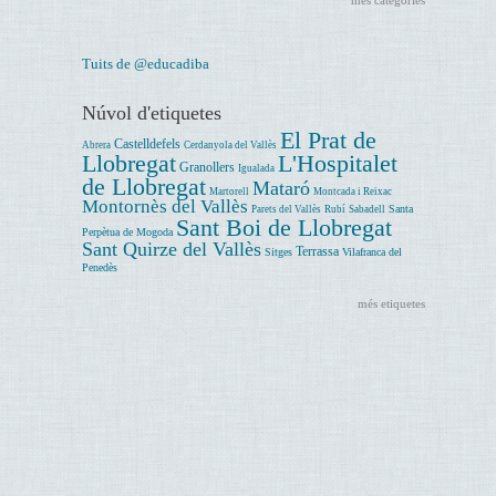
Tuits de @educadiba
Núvol d'etiquetes
El Prat de
Castelldefels
Abrera
Cerdanyola del Vallès
Llobregat
L'Hospitalet
Granollers
Igualada
de Llobregat
Mataró
Martorell
Montcada i Reixac
Montornès del Vallès
Santa
Parets del Vallès
Rubí
Sabadell
Sant Boi de Llobregat
Perpètua de Mogoda
Sant Quirze del Vallès
Terrassa
Sitges
Vilafranca del
Penedès
més etiquetes