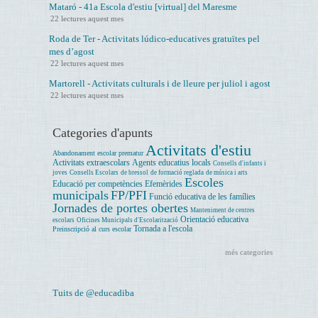
Mataró - 41a Escola d'estiu [virtual] del Maresme
22 lectures aquest mes
Roda de Ter - Activitats lúdico-educatives gratuïtes pel
mes d’agost
22 lectures aquest mes
Martorell - Activitats culturals i de lleure per juliol i agost
22 lectures aquest mes
Categories d'apunts
Activitats d'estiu
Abandonament escolar prematur
Activitats extraescolars
Agents educatius locals
Consells d'infants i
joves
Consells Escolars
de bressol
de formació reglada
de música i arts
Escoles
Educació per competències
Efemèrides
municipals
FP/PFI
Funció educativa de les famílies
Jornades de portes obertes
Manteniment de centres
Orientació educativa
escolars
Oficines Municipals d'Escolarització
Tornada a l'escola
Preinscripció al curs escolar
més categories
Tuits de @educadiba