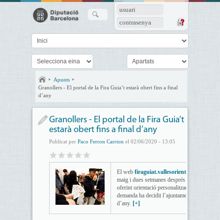
usuari
contrasenya
Apunts
Granollers - El portal de la Fira Guia’t estarà obert fins a final
d’any
Granollers - El portal de la Fira Guia’t
estarà obert fins a final d’any
Publicat per
Paco Ferron Carrion
el 02/06/2020 - 13:05
El web
firaguiat.vallesoriental.cat/
va rebr
maig i dues setmanes després ja havia rebut 
oferint orientació personalitzada degut a la
demanda ha decidit l’ajuntament a mantenir obe
d’any.
[+]