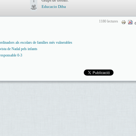
Grups de treball:
1
Educacio Diba
1180 lectures
 ordinadors als escolars de famílies més vulnerables
vista de Nadal pels infants
responsable 0-3