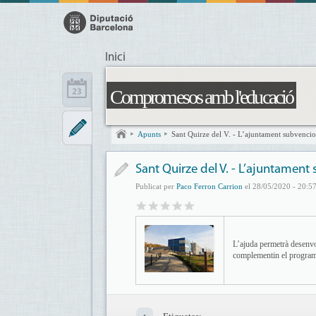
Inici
Compromesos amb l'educació
Apunts
Sant Quirze del V. - L’ajuntament subvencio
Sant Quirze del V. - L’ajuntamen
Publicat per
Paco Ferron Carrion
el 28/05/2020 - 20:5
L’ajuda permetrà desenvol
complementin el program