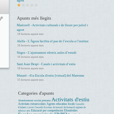
agost
Apunts més llegits
Martorell - Activitats culturals i de lleure per juliol i
agost
18 lectures aquest mes
Alella - L’Àgora facilita el pas de l’escola a l’institut
16 lectures aquest mes
Sitges - L’ajuntament ofereix aules d’estudi
16 lectures aquest mes
Sant Joan Despí - Casals i activitats d’estiu
16 lectures aquest mes
Mataró - 41a Escola d'estiu [virtual] del Maresme
15 lectures aquest mes
Categories d'apunts
Activitats d'estiu
Abandonament escolar prematur
Activitats extraescolars
Agents educatius locals
Consells
d'infants i joves
Consells Escolars
de bressol
de formació reglada
de
Educació per competències
Efemèrides
música i arts