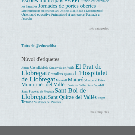
Escoles municipals
FP/PFI
Funció educativa de
Jornades de portes obertes
les famílies
Manteniment de centres escolars
Oficines Municipals d'Escolarització
Orientació educativa
Tornada a
Preinscripció al curs escolar
l'escola
més categories
Tuits de @educadiba
Núvol d'etiquetes
El Prat de
Castelldefels
Abrera
Cerdanyola del Vallès
Llobregat
L'Hospitalet
Granollers
Igualada
de Llobregat
Mataró
Martorell
Montcada i Reixac
Montornès del Vallès
Parets del Vallès
Rubí
Sabadell
Sant Boi de
Santa Perpètua de Mogoda
Llobregat
Sant Quirze del Vallès
Sitges
Terrassa
Vilafranca del Penedès
més etiquetes