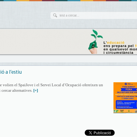
ió a l’estiu
9
ue volien el SpaiJove i el Servei Local d’Ocupació ofereixen un
i cercar alternatives.
[+]