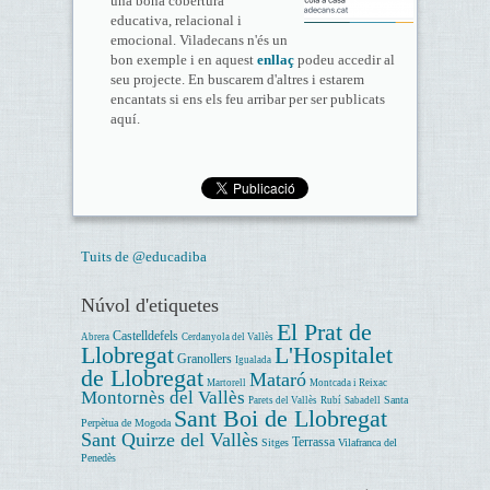
una bona cobertura
educativa, relacional i
emocional. Viladecans n'és un
bon exemple i en aquest
enllaç
podeu accedir al
seu projecte. En buscarem d'altres i estarem
encantats si ens els feu arribar per ser publicats
aquí.
Tuits de @educadiba
Núvol d'etiquetes
El Prat de
Castelldefels
Abrera
Cerdanyola del Vallès
Llobregat
L'Hospitalet
Granollers
Igualada
de Llobregat
Mataró
Martorell
Montcada i Reixac
Montornès del Vallès
Santa
Parets del Vallès
Rubí
Sabadell
Sant Boi de Llobregat
Perpètua de Mogoda
Sant Quirze del Vallès
Terrassa
Sitges
Vilafranca del
Penedès