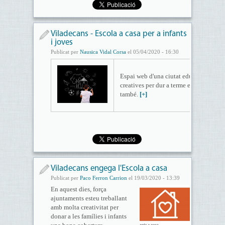
Viladecans - Escola a casa per a infants
i joves
Publicat per
Nausica Vidal Corsa
el 05/04/2020 - 16:30
Espai web d'una ciutat educadora, que 
creatives per dur a terme en família i q
també.
[+]
Viladecans engega l'Escola a casa
Publicat per
Paco Ferron Carrion
el 19/03/2020 - 13:39
En aquest dies, força
ajuntaments esteu treballant
amb molta creativitat per
donar a les famílies i infants