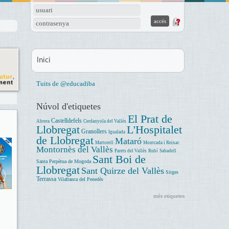
usuari
contrasenya
Inici
Tuits de @educadiba
Núvol d'etiquetes
El Prat de
Castelldefels
Abrera
Cerdanyola del Vallès
Llobregat
L'Hospitalet
Granollers
Igualada
de Llobregat
Mataró
Martorell
Montcada i Reixac
Montornès del Vallès
Parets del Vallès
Rubí
Sabadell
Sant Boi de
Santa Perpètua de Mogoda
Llobregat
Sant Quirze del Vallès
Sitges
Terrassa
Vilafranca del Penedès
més etiquetes