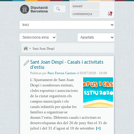
usuari
contrasenya
Sant Joan Despí
Sant Joan Despí - Casals i activitats
d’estiu
Publicat per
Paco Ferron Carrion
el 03/07/2020 - 10:09
L’Ajuntament de Sant Joan
Despí i nombroses entitats,
clubs esportius i associacions
de la ciutat organitzen els
campus municipals i els
casals infantils per ajudar les
famílies a organitzar-se
durant l’estiu. Diferents casals i activitats es
desenvoluparan des del 26 de juny fins el 31 de
juliol i del 31 d’agost al 10 de setembre.
[+]