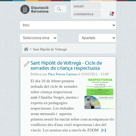
usuari
contrasenya
Sant Hipòlit de Voltregà
Sant Hipòlit de Voltregà - Cicle de
xerrades de criança respectuosa
Publicat per
Paco Ferron Carrion
el 23/02/2021 - 15:09
El dia 16 de febrer primera
trobada del cicle de xerrades
sobre criança respectuosa
amb l'Amèlia Vergés, mestra i
experta en pedagogies
respectuoses. Les trobades
seran mensuals i aquesta
primera sessió ha tractat sobre com acompanyar els
conflictes des d'una visió respectuosa i des del
vincle. Les session són a través de ZOOM .
[+]