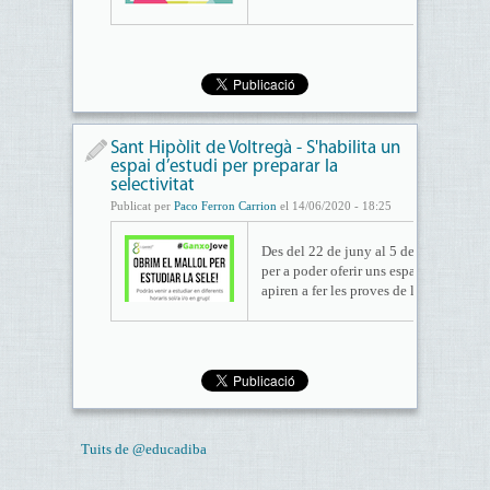
Sant Hipòlit de Voltregà - S'habilita un
espai d’estudi per preparar la
selectivitat
Publicat per
Paco Ferron Carrion
el 14/06/2020 - 18:25
Des del 22 de juny al 5 de juliol la Cas
per a poder oferir uns espais a totes i t
apiren a fer les proves de la Selectivita
Tuits de @educadiba