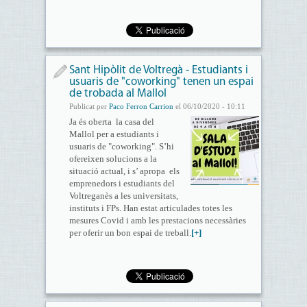
Sant Hipòlit de Voltregà - Estudiants i
usuaris de "coworking" tenen un espai
de trobada al Mallol
Publicat per
Paco Ferron Carrion
el 06/10/2020 - 10:11
Ja és oberta la casa del
Mallol per a estudiants i
usuaris de "coworking". S’hi
ofereixen solucions a la
situació actual, i s’ apropa els
emprenedors i estudiants del
Voltreganès a les universitats,
instituts i FPs. Han estat articulades totes les
mesures Covid i amb les prestacions necessàries
per oferir un bon espai de treball.
[+]