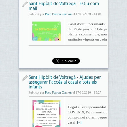
Sant Hipòlit de Voltregà - Estiu com
mai!
Publicat per
Paco Ferron Carrion
el 17/06/2020 - 14:04
Casal d’estiu per infants i adolescents,
del 29 de juny al 31 de juliol. Malgrat e
planteja com sempre, només amb el co
sanitàries vigents en cada moment.
[+]
Sant Hipòlit de Voltregà - Ajudes per
assegurar l’accés al casal a tots els
infants
Publicat per
Paco Ferron Carrion
el 17/06/2020 - 13:27
Degut a l'excepcionalitat de la situaci
COVID-19, l'ajuntament de Sant Hipòli
compromet a oferir beques perquè no hi
casal.
[+]