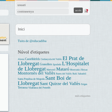
usuari
contrasenya
Inici
Tuits de @educadiba
Núvol d'etiquetes
El Prat de
Castelldefels
Abrera
Cerdanyola del Vallès
Llobregat
L'Hospitalet
Granollers
Igualada
de Llobregat
Mataró
Martorell
Montcada i Reixac
Montornès del Vallès
Parets del Vallès
Rubí
Sabadell
Sant Boi de
Santa Perpètua de Mogoda
Llobregat
Sant Quirze del Vallès
Sitges
Terrassa
Vilafranca del Penedès
més etiquetes