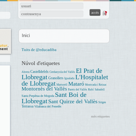
usuari
contrasenya
Inici
Tuits de @educadiba
Núvol d'etiquetes
El Prat de
Castelldefels
Abrera
Cerdanyola del Vallès
Llobregat
L'Hospitalet
Granollers
Igualada
de Llobregat
Mataró
Martorell
Montcada i Reixac
Montornès del Vallès
Parets del Vallès
Rubí
Sabadell
Sant Boi de
Santa Perpètua de Mogoda
Llobregat
Sant Quirze del Vallès
Sitges
Terrassa
Vilafranca del Penedès
més etiquetes