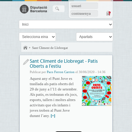
usuari
contrasenya
Sant Climent de Llobregat
Sant Climent de Llobregat - Patis
Oberts a l’estiu
Publicat per
Paco Ferron Carrion
el 30/06/2020 - 14:36
Aquest any el Punt Jove es
trasllada als patis oberts del
29 de juny a l’11 de setembre.
Als patis, es trobraran els jocs,
esports, tallers i moltes altres
activitats que els infants i
joves troben al Punt Jove
durant l’any.
[+]