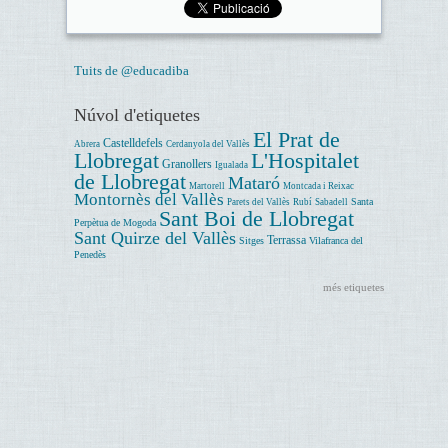
Tuits de @educadiba
Núvol d'etiquetes
El Prat de
Castelldefels
Abrera
Cerdanyola del Vallès
Llobregat
L'Hospitalet
Granollers
Igualada
de Llobregat
Mataró
Martorell
Montcada i Reixac
Montornès del Vallès
Santa
Parets del Vallès
Rubí
Sabadell
Sant Boi de Llobregat
Perpètua de Mogoda
Sant Quirze del Vallès
Terrassa
Sitges
Vilafranca del
Penedès
més etiquetes