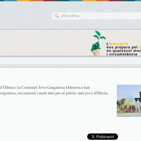
4
ent d’Òdena i la Comissió Jove Gargantua Odenenca han
s esportius, excursions i molt més per al públic més jove d'Òdena.