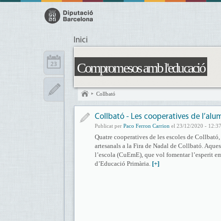
Inici
Compromesos amb l'educació
Collbató
Collbató - Les cooperatives de l’alum
Publicat per
Paco Ferron Carrion
el 23/12/2020 - 12:3
Quatre cooperatives de les escoles de Collbató,
artesanals a la Fira de Nadal de Collbató. Aqu
l’escola (CuEmE), que vol fomentar l’esperit em
d’Educació Primària.
[+]