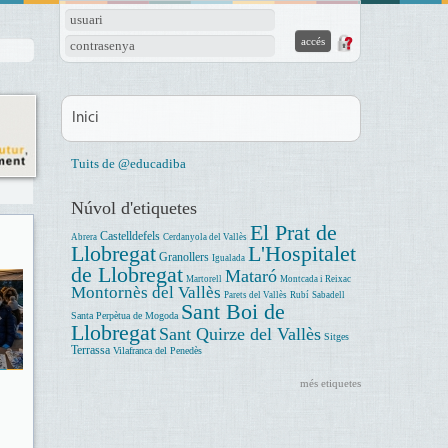
usuari
contrasenya
Inici
Tuits de @educadiba
Núvol d'etiquetes
El Prat de
Castelldefels
Abrera
Cerdanyola del Vallès
Llobregat
L'Hospitalet
Granollers
Igualada
de Llobregat
Mataró
Martorell
Montcada i Reixac
Montornès del Vallès
Parets del Vallès
Rubí
Sabadell
Sant Boi de
Santa Perpètua de Mogoda
Llobregat
Sant Quirze del Vallès
Sitges
Terrassa
Vilafranca del Penedès
més etiquetes