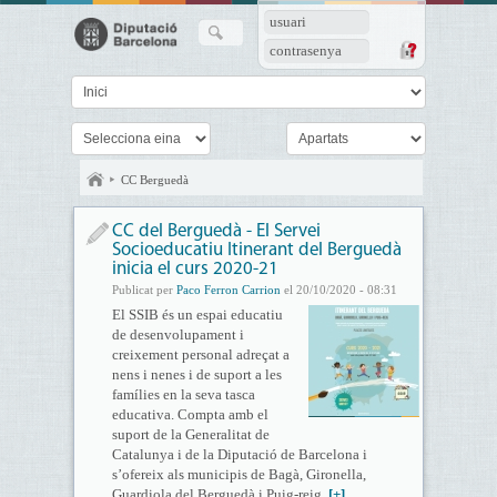
usuari
contrasenya
CC Berguedà
CC del Berguedà - El Servei
Socioeducatiu Itinerant del Berguedà
inicia el curs 2020-21
Publicat per
Paco Ferron Carrion
el 20/10/2020 - 08:31
El SSIB és un espai educatiu
de desenvolupament i
creixement personal adreçat a
nens i nenes i de suport a les
famílies en la seva tasca
educativa. Compta amb el
suport de la Generalitat de
Catalunya i de la Diputació de Barcelona i
s’ofereix als municipis de Bagà, Gironella,
Guardiola del Berguedà i Puig-reig.
[+]