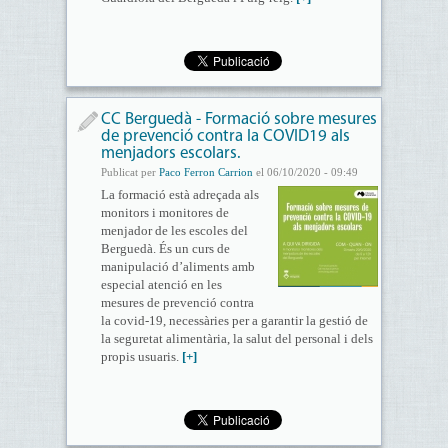
CC Berguedà - Formació sobre mesures
de prevenció contra la COVID19 als
menjadors escolars.
Publicat per
Paco Ferron Carrion
el 06/10/2020 - 09:49
La formació està adreçada als
monitors i monitores de
menjador de les escoles del
Berguedà. És un curs de
manipulació d’aliments amb
especial atenció en les
mesures de prevenció contra
la covid-19, necessàries per a garantir la gestió de
la seguretat alimentària, la salut del personal i dels
propis usuaris.
[+]