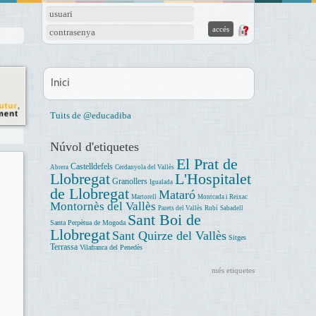
usuari
contrasenya
Inici
Tuits de @educadiba
Núvol d'etiquetes
El Prat de
Castelldefels
Abrera
Cerdanyola del Vallès
Llobregat
L'Hospitalet
Granollers
Igualada
de Llobregat
Mataró
Martorell
Montcada i Reixac
Montornès del Vallès
Parets del Vallès
Rubí
Sabadell
Sant Boi de
Santa Perpètua de Mogoda
Llobregat
Sant Quirze del Vallès
Sitges
Terrassa
Vilafranca del Penedès
més etiquetes