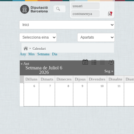
usuari
contrasenya
Calendari
Any
Mes
Setmana
Dia
« Ant
Setmana de Juliol 6
Seg »
2026
Dilluns
Dimarts
Dimecres
Dijous
Divendres
Dissabte
Dium
6
7
8
9
10
11