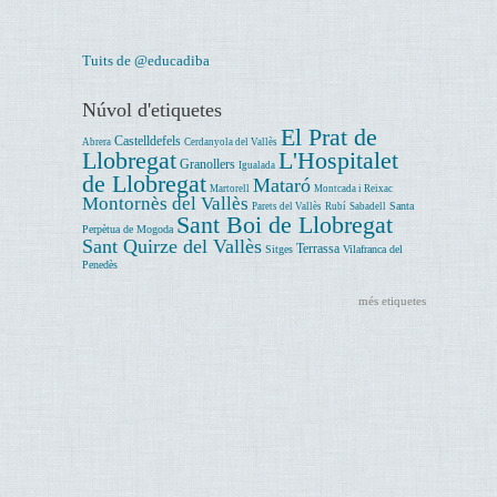
Tuits de @educadiba
Núvol d'etiquetes
El Prat de
Castelldefels
Abrera
Cerdanyola del Vallès
Llobregat
L'Hospitalet
Granollers
Igualada
de Llobregat
Mataró
Martorell
Montcada i Reixac
Montornès del Vallès
Santa
Parets del Vallès
Rubí
Sabadell
Sant Boi de Llobregat
Perpètua de Mogoda
Sant Quirze del Vallès
Terrassa
Sitges
Vilafranca del
Penedès
més etiquetes