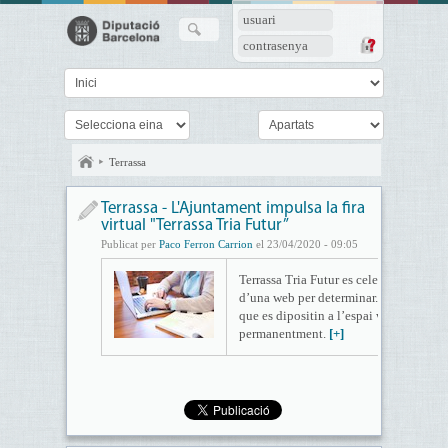
usuari
contrasenya
Terrassa
Terrassa - L'Ajuntament impulsa la fira
virtual "Terrassa Tria Futur”
Publicat per
Paco Ferron Carrion
el 23/04/2020 - 09:05
Terrassa Tria Futur es celebrarà els dies
d’una web per determinar. El material
que es dipositin a l’espai web podran se
permanentment.
[+]