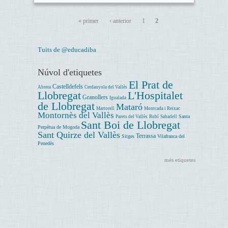
« primer
‹ anterior
1
2
Tuits de @educadiba
Núvol d'etiquetes
El Prat de
Castelldefels
Abrera
Cerdanyola del Vallès
Llobregat
L'Hospitalet
Granollers
Igualada
de Llobregat
Mataró
Martorell
Montcada i Reixac
Montornès del Vallès
Santa
Parets del Vallès
Rubí
Sabadell
Sant Boi de Llobregat
Perpètua de Mogoda
Sant Quirze del Vallès
Terrassa
Sitges
Vilafranca del
Penedès
més etiquetes