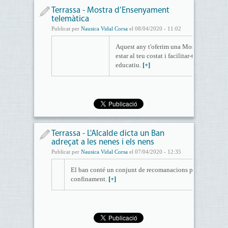
Terrassa - Mostra d’Ensenyament
telemàtica
Publicat per
Nausica Vidal Corsa
el 08/04/2020 - 11:02
Aquest any t'oferim una Mostra alternativa
estar al teu costat i facilitar-te la presa d
educatiu.
[+]
Terrassa - L'Alcalde dicta un Ban
adreçat a les nenes i els nens
Publicat per
Nausica Vidal Corsa
el 07/04/2020 - 12:35
El ban conté un conjunt de recomanacions per fer més pa
confinament.
[+]